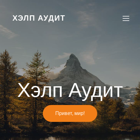
Перейти
к
содержимому
ХЭЛП АУДИТ
Хэлп Аудит
Привет, мир!